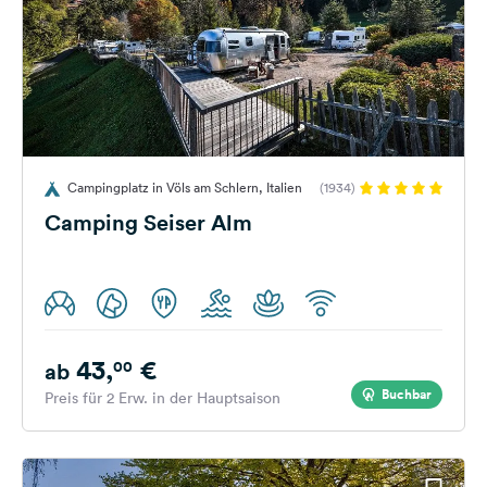
Campingplatz in Völs am Schlern, Italien
(1934)
Camping Seiser Alm
43,
€
00
ab
Buchbar
Preis für 2 Erw. in der Hauptsaison