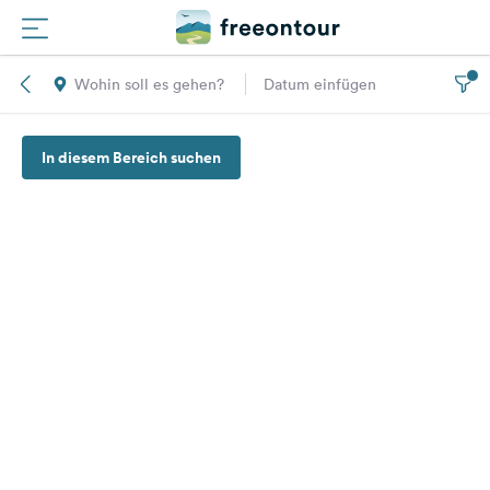
Wohin soll es gehen?
Datum einfügen
Routen
In diesem Bereich suchen
Plätze
Magazin
Partner
Registrieren
Einloggen
Newsletter
Fragen &