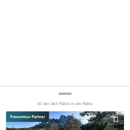
Feedback
Sprache:
Deutsch
Folge
uns
auf
Social
Media
Facebook
Instagram
50 der 383 Plätze in der Nähe
Freeontour Partner