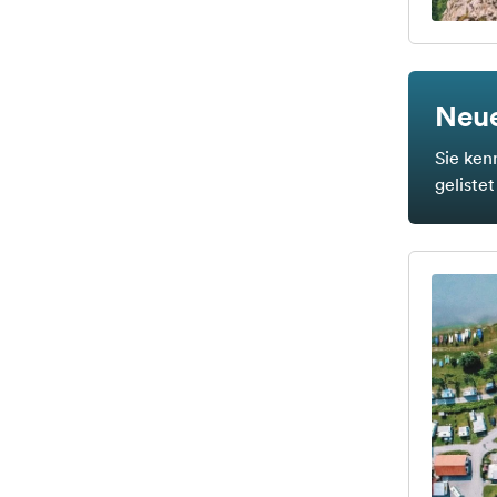
Neue
Sie ken
geliste