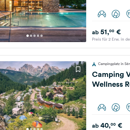
51,
€
00
ab
Preis für 2 Erw. in d
Campingplatz in Sén 
Camping V
Wellness R
40,
€
00
ab