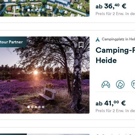
36,
€
40
ab
Preis für 2 Erw. in d
Campingplatz in He
tour Partner
Camping-P
Heide
41,
€
00
ab
Preis für 2 Erw. in d