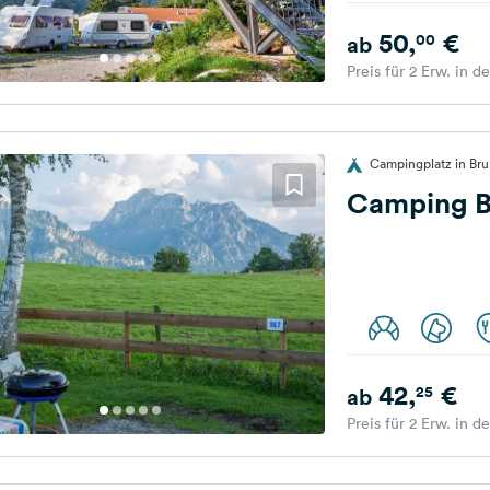
50,
€
00
ab
Preis für 2 Erw. in d
Campingplatz in Br
Camping B
42,
€
25
ab
Preis für 2 Erw. in d