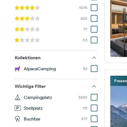
1076
420
77
53
Kollektionen
AlpacaCamping
82
Freeon
Wichtige Filter
Campingplatz
3240
Stellplatz
111
Buchbar
377