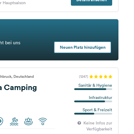
er Hauptsaison
ht bei uns
Neuen Platz hinzufügen
chbruck, Deutschland
(1247)
ia Camping
Sanitär & Hygiene
Infrastruktur
Sport & Freizeit
Keine Infos zur
Verfügbarkeit