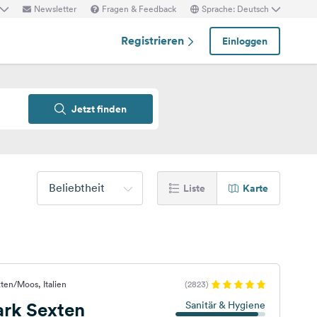
Newsletter
Fragen & Feedback
Sprache: Deutsch
Registrieren
Einloggen
Jetzt finden
Beliebtheit
Liste
Karte
ten/Moos, Italien
(2823)
ark Sexten
Sanitär & Hygiene