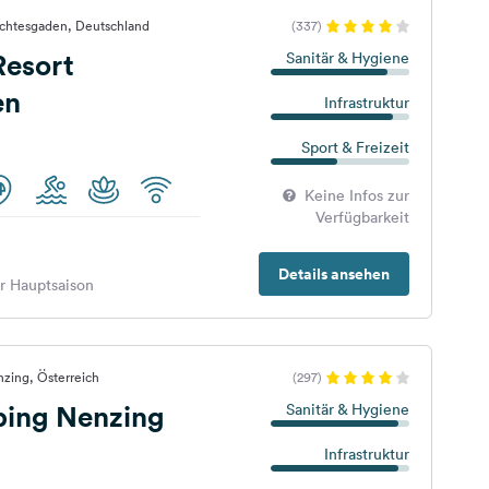
rchtesgaden, Deutschland
(337)
esort
Sanitär & Hygiene
en
Infrastruktur
Sport & Freizeit
Keine Infos zur
Verfügbarkeit
Details ansehen
er Hauptsaison
zing, Österreich
(297)
ing Nenzing
Sanitär & Hygiene
Infrastruktur