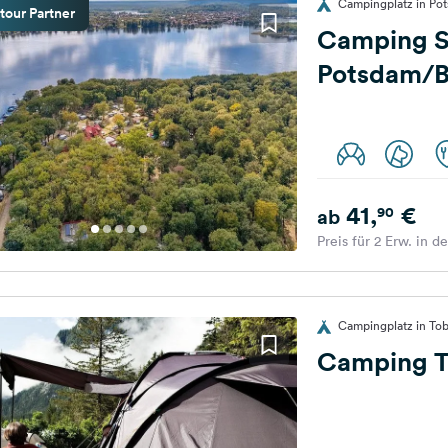
Campingplatz in Po
tour Partner
Camping S
Potsdam/B
41,
€
90
ab
Preis für 2 Erw. in d
Campingplatz in Tobl
Camping T