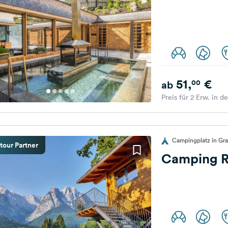
51,
€
00
ab
Preis für 2 Erw. in d
Campingplatz in Gra
tour Partner
Camping R