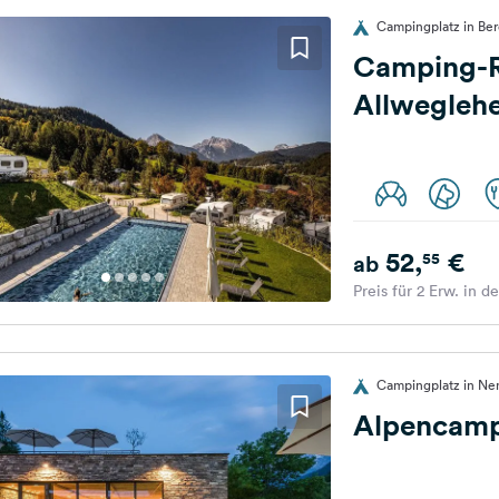
Campingplatz in Be
Camping-R
Allwegleh
52,
€
55
ab
Preis für 2 Erw. in d
Campingplatz in Nen
Alpencamp