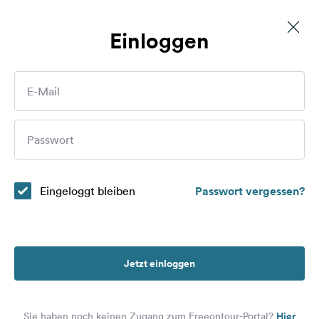
Einloggen
Stellplatz an der Oleftalsperre
Routen
E-Mail
Plätze
Wer sind Sie?
Passwort
Magazin
Partner
Eingeloggt bleiben
Passwort vergessen?
Registrieren
Einloggen
Jetzt einloggen
Newsletter
Hier
Sie haben noch keinen Zugang zum Freeontour-Portal?
Fragen &