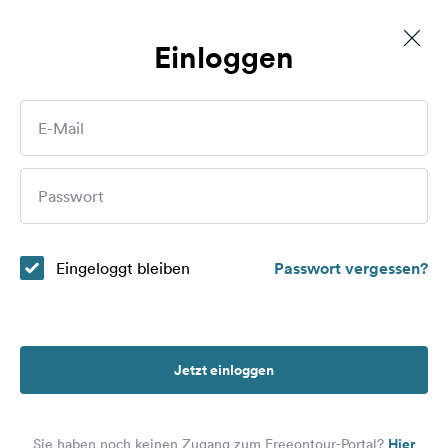
Einloggen
Stellplatz am Friedberger See
Routen
E-Mail
Plätze
Wer sind Sie?
Passwort
Magazin
Partner
Eingeloggt bleiben
Passwort vergessen?
Registrieren
Einloggen
Jetzt einloggen
Newsletter
Hier
Sie haben noch keinen Zugang zum Freeontour-Portal?
Fragen &