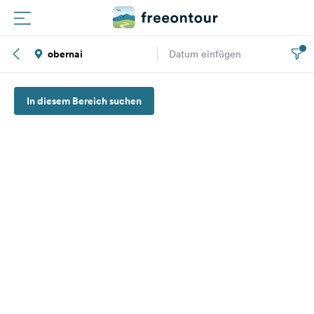
obernai
Datum einfügen
Routen
In diesem Bereich suchen
Plätze
Magazin
Partner
Registrieren
Einloggen
Newsletter
Fragen &