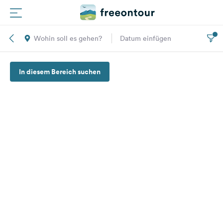
Wohin soll es gehen?
Datum einfügen
Routen
In diesem Bereich suchen
Plätze
Magazin
Partner
Registrieren
Einloggen
Newsletter
Fragen &