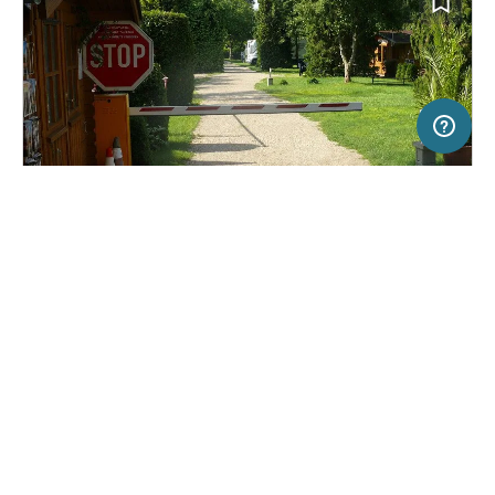
5 km
Terms of use
© 1987–2026 HERE, EuroGeographics, Deutschland
SERVICE
RECHTLICHES
Hilfe
Impressum
Campingplatz in Praha 71 / Troja, Tschechien
(21)
Über uns
Nutzungsbedingungen
Camp Dana Troja
Presse
Datenschutzerklärung
Kooperationspartner werden
Rechtliche Hinweise
Was ist Freeontour
FREEONTOUR APPS
29,
€
00
ab
Keine Infos zur
Preis für 2 Erw. in der
Verfügbarkeit
Hauptsaison
FOLGE UNS AUF SOCIAL MEDIA