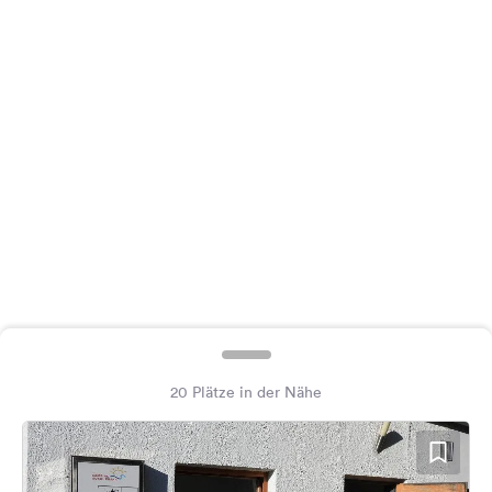
Feedback
Sprache:
Deutsch
Folge
uns
auf
Social
Media
Facebook
Instagram
20 Plätze in der Nähe