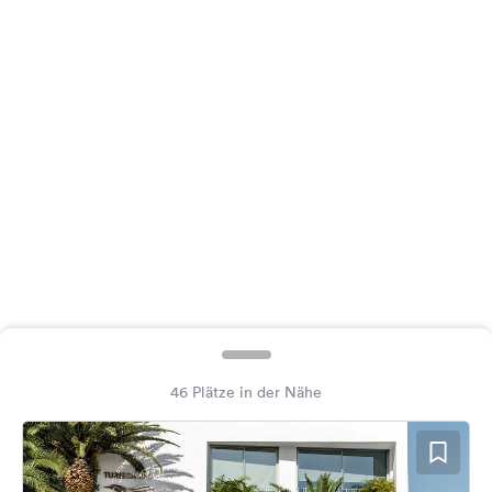
Feedback
Sprache:
Deutsch
Folge
uns
auf
Social
Media
Facebook
Instagram
46 Plätze in der Nähe