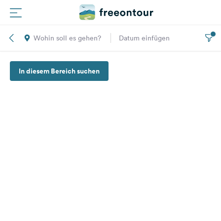
Wohin soll es gehen?
Datum einfügen
Routen
In diesem Bereich suchen
Plätze
Magazin
Partner
Registrieren
Einloggen
Newsletter
Fragen &