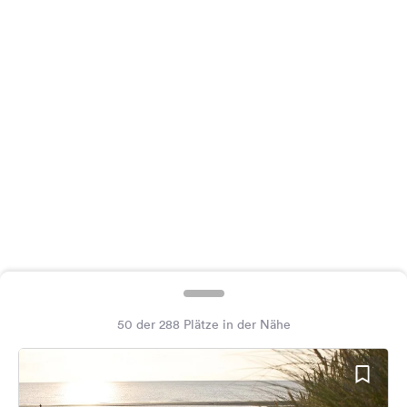
Feedback
Sprache:
Deutsch
Folge
uns
auf
Social
Media
Facebook
Instagram
50 der 288 Plätze in der Nähe