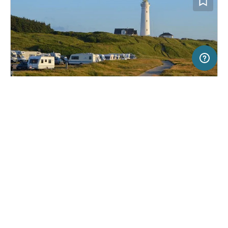
50 km
Terms of use
© 1987–2026 HERE
SERVICE
RECHTLICHES
Hilfe
Impressum
Campingplatz in Hirtshals, Dänemark
(35)
Über uns
Nutzungsbedingungen
Hirtshals Camping
Presse
Datenschutzerklärung
Kooperationspartner werden
Rechtliche Hinweise
Was ist Freeontour
FREEONTOUR APPS
29,
€
50
ab
Keine Infos zur
Preis für 2 Erw. in der
Verfügbarkeit
Hauptsaison
FOLGE UNS AUF SOCIAL MEDIA