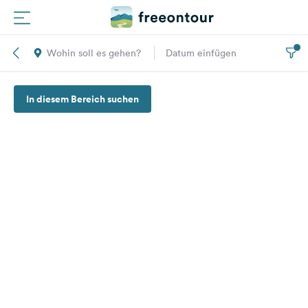
Wohin soll es gehen?
Datum einfügen
Routen
In diesem Bereich suchen
Plätze
Magazin
Partner
Registrieren
Einloggen
Newsletter
Fragen &