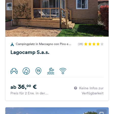
Campingplatz in Maccagno con Pino e
(28)
Veddasca, Italien
Lagocamp S.a.s.
36,
€
00
ab
Keine Infos zur
Preis für 2 Erw. in der
Verfügbarkeit
Hauptsaison