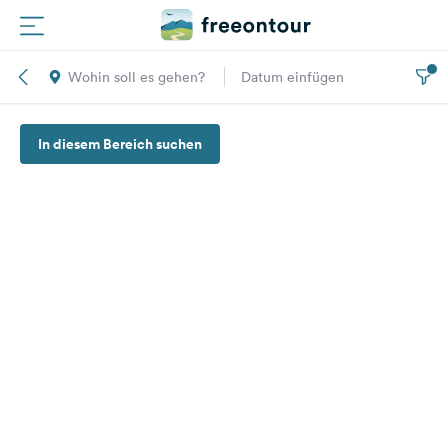
Wohin soll es gehen?
Datum einfügen
Routen
In diesem Bereich suchen
Plätze
Magazin
Partner
Registrieren
Einloggen
Newsletter
Fragen &