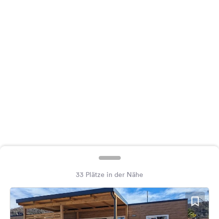
Feedback
Sprache:
Deutsch
Folge
uns
auf
Social
Media
Facebook
Instagram
33 Plätze in der Nähe