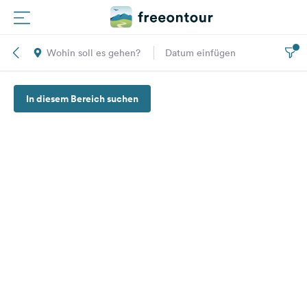
Wohin soll es gehen?
Datum einfügen
Routen
In diesem Bereich suchen
Plätze
Magazin
Partner
Registrieren
Einloggen
Newsletter
Fragen &