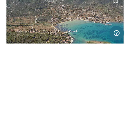
5 km
Terms of use
© 1987–2026 HERE, EuroGeographics
SERVICE
RECHTLICHES
Hilfe
Impressum
Campingplatz in Pašman, Kroatien
(34)
Über uns
Nutzungsbedingungen
Camping Arboretum
Presse
Datenschutzerklärung
Kooperationspartner werden
Rechtliche Hinweise
Was ist Freeontour
FREEONTOUR APPS
17,
€
00
ab
Keine Infos zur
Preis für 2 Erw. in der
Verfügbarkeit
Hauptsaison
FOLGE UNS AUF SOCIAL MEDIA