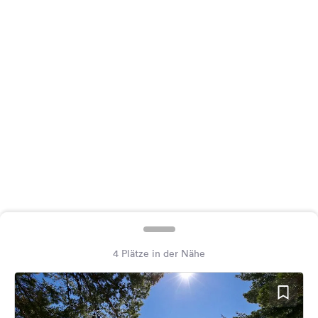
Feedback
Sprache:
Deutsch
Folge
uns
auf
Social
Media
Facebook
Instagram
4 Plätze in der Nähe