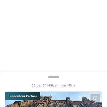
Feedback
Sprache:
Deutsch
Folge
uns
auf
Social
Media
Facebook
Instagram
50 der 54 Plätze in der Nähe
Freeontour Partner