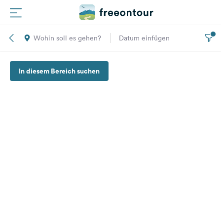
Wohin soll es gehen?
Datum einfügen
Routen
In diesem Bereich suchen
Plätze
Magazin
Partner
Registrieren
Einloggen
Newsletter
Fragen &