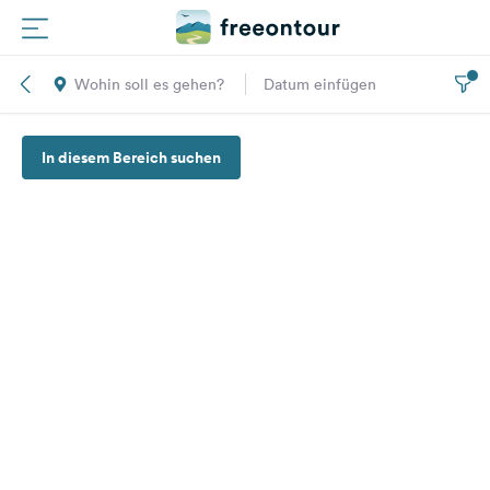
Wohin soll es gehen?
Datum einfügen
Routen
In diesem Bereich suchen
Plätze
Magazin
Partner
Registrieren
Einloggen
Newsletter
Fragen &