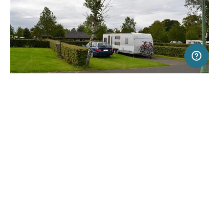
100 km
Terms of use
© 1987–2026 HERE
SERVICE
RECHTLICHES
Hilfe
Impressum
Campingplatz in Clondalkin, Irland
(13)
Über uns
Nutzungsbedingungen
Camac Valley
Presse
Datenschutzerklärung
Kooperationspartner werden
Rechtliche Hinweise
Was ist Freeontour
FREEONTOUR APPS
30,
€
00
ab
Keine Infos zur
Preis für 2 Erw. in der
Verfügbarkeit
Hauptsaison
FOLGE UNS AUF SOCIAL MEDIA