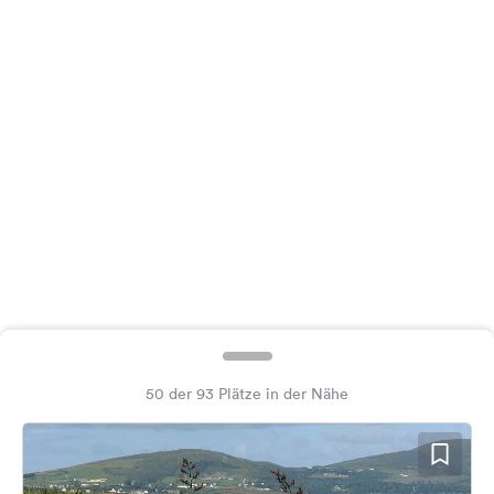
Feedback
Sprache:
Deutsch
Folge
uns
auf
Social
Media
Facebook
Instagram
50 der 93 Plätze in der Nähe