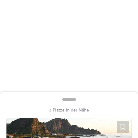
Feedback
Sprache:
Deutsch
Folge
uns
auf
Social
Media
Facebook
Instagram
3 Plätze in der Nähe