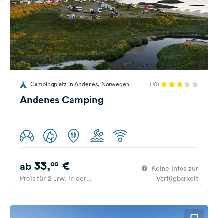
Campingplatz in Andenes, Norwegen
(10)
Andenes Camping
33,
€
00
ab
Keine Infos zur
Preis für 2 Erw. in der
Verfügbarkeit
Hauptsaison