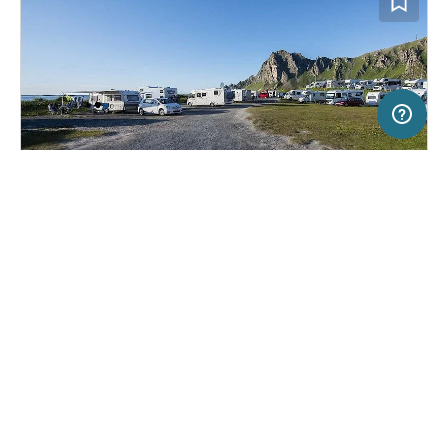
2 km
Terms of use
© 1987–2026 HERE, Lantmateriet, Statkart
SERVICE
RECHTLICHES
Hilfe
Impressum
Campingplatz in Bleik, Norwegen
(11)
Über uns
Nutzungsbedingungen
Midnattsol Camping Bleik
Presse
Datenschutzerklärung
Kooperationspartner werden
Rechtliche Hinweise
Was ist Freeontour
FREEONTOUR APPS
Keine Preisangabe
Keine Infos zur
vorhanden.
Verfügbarkeit
FOLGE UNS AUF SOCIAL MEDIA