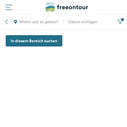
Wohin soll es gehen?
Datum einfügen
Routen
In diesem Bereich suchen
Plätze
Magazin
Partner
Registrieren
Einloggen
Newsletter
Fragen &