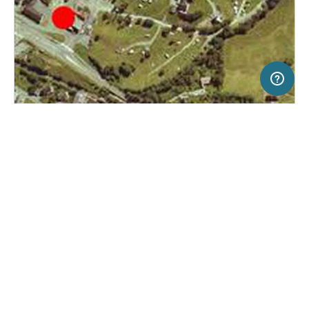
2 km
Terms of use
© 1987–2026 HERE, Statkart
SERVICE
RECHTLICHES
Hilfe
Impressum
Campingplatz in Haukeland, Norwegen
(29)
Über uns
Nutzungsbedingungen
Lone Camping AS
Presse
Datenschutzerklärung
Kooperationspartner werden
Rechtliche Hinweise
Was ist Freeontour
FREEONTOUR APPS
Keine Preisangabe
Keine Infos zur
vorhanden.
Verfügbarkeit
FOLGE UNS AUF SOCIAL MEDIA