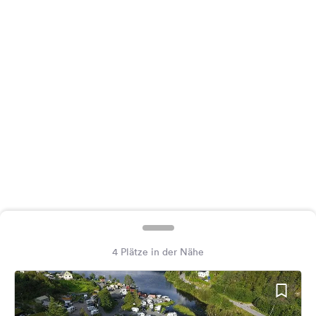
Feedback
Sprache:
Deutsch
Folge
uns
auf
Social
Media
Facebook
Instagram
4 Plätze in der Nähe