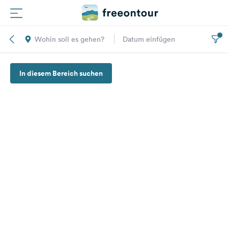
Wohin soll es gehen?
Datum einfügen
Routen
In diesem Bereich suchen
Plätze
Magazin
Partner
Registrieren
Einloggen
Newsletter
Fragen &