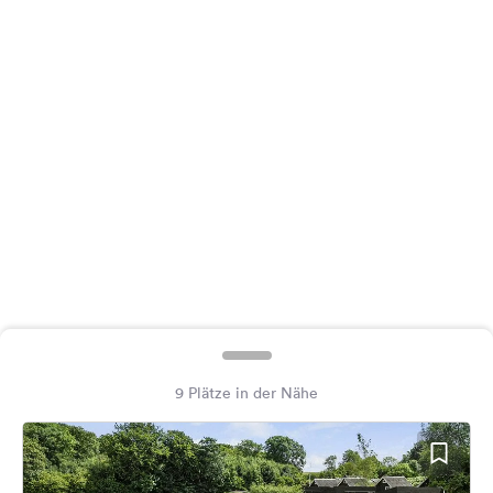
Feedback
Sprache:
Deutsch
Folge
uns
auf
Social
Media
Facebook
Instagram
9 Plätze in der Nähe