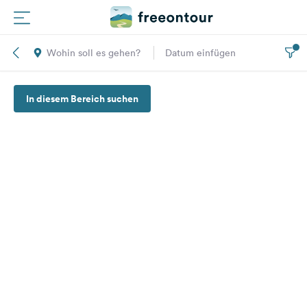
Wohin soll es gehen?
Datum einfügen
Routen
In diesem Bereich suchen
Plätze
Magazin
Partner
Registrieren
Einloggen
Newsletter
Fragen &