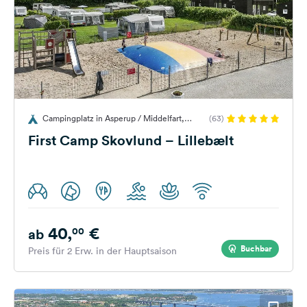
Campingplatz in Asperup / Middelfart,
(63)
Dänemark
First Camp Skovlund – Lillebælt
40,
€
00
ab
Buchbar
Preis für 2 Erw. in der Hauptsaison