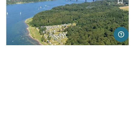
5 km
Terms of use
© 1987–2026 HERE
SERVICE
RECHTLICHES
Hilfe
Impressum
Campingplatz in Middelfart, Dänemark
(19)
Über uns
Nutzungsbedingungen
noordwind camping galsklint
Presse
Datenschutzerklärung
Kooperationspartner werden
Rechtliche Hinweise
Was ist Freeontour
FREEONTOUR APPS
24,
€
00
ab
Keine Infos zur
Preis für 2 Erw. in der
Verfügbarkeit
Hauptsaison
FOLGE UNS AUF SOCIAL MEDIA