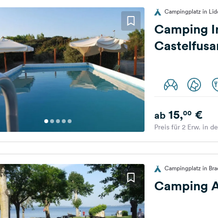
Campingplatz in Lido 
Camping In
Castelfusa
15,
€
00
ab
Preis für 2 Erw. in d
Campingplatz in Brac
Camping A