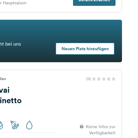
er Hauptsaison
ht bei uns
Neuen Platz hinzufügen
lien
(0)
vai
netto
Keine Infos zur
Verfügbarkeit