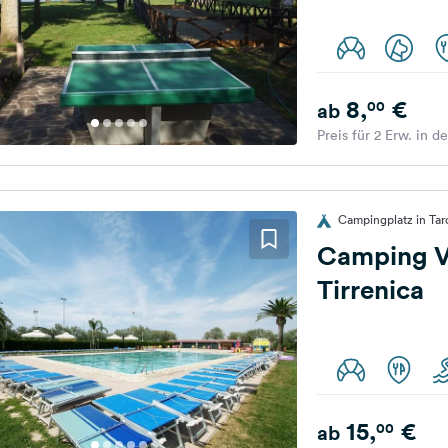
8,
€
00
ab
Preis für 2 Erw. in d
Campingplatz in Tarq
Camping Vi
Tirrenica
15,
€
00
ab