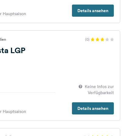
Details ansehen
er Hauptsaison
lien
(0)
sta LGP
Keine Infos zur
Verfügbarkeit
Details ansehen
er Hauptsaison