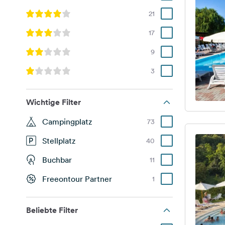
21
17
9
3
Wichtige Filter
Campingplatz
73
Stellplatz
40
Buchbar
11
Freeontour Partner
1
Beliebte Filter