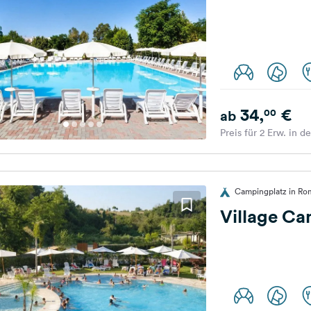
34,
€
00
ab
Preis für 2 Erw. in d
Campingplatz in Rom
Village Ca