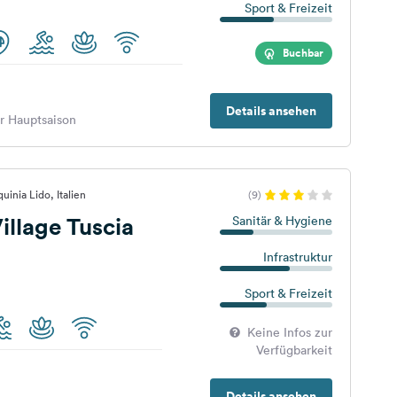
Sport & Freizeit
Buchbar
Details ansehen
er Hauptsaison
uinia Lido, Italien
(9)
llage Tuscia
Sanitär & Hygiene
Infrastruktur
Sport & Freizeit
Keine Infos zur
Verfügbarkeit
Details ansehen