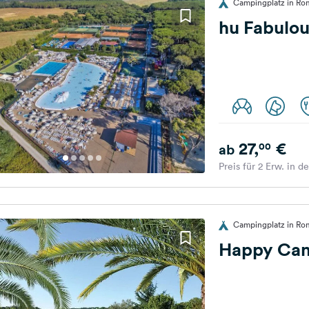
Campingplatz in Rom
hu Fabulou
27,
€
00
ab
Preis für 2 Erw. in d
Campingplatz in Rom
Happy Ca