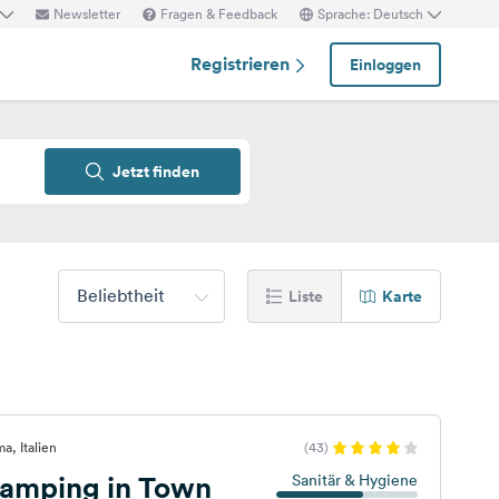
Newsletter
Fragen & Feedback
Sprache: Deutsch
Registrieren
Einloggen
Jetzt finden
Beliebtheit
Liste
Karte
a, Italien
(43)
amping in Town
Sanitär & Hygiene