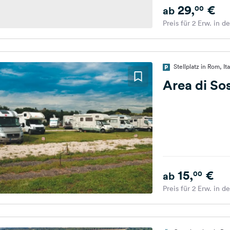
29,
€
00
ab
Preis für 2 Erw. in d
Stellplatz in Rom, Ita
Area di So
15,
€
00
ab
Preis für 2 Erw. in d