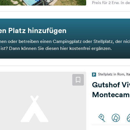
Preis für 2 Erw. in d
n Platz hinzufügen
nen oder betreiben einen Campingplatz oder Stellplatz, der nic
t ist? Dann können Sie diesen hier kostenfrei ergänzen.
Stellplatz in Rom, Ita
Gutshof Vi
Montecami