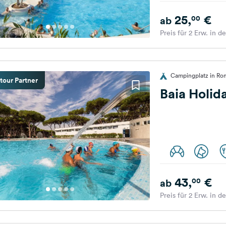
25,
€
00
ab
Preis für 2 Erw. in d
Campingplatz in Rom
tour Partner
Baia Holid
43,
€
00
ab
Preis für 2 Erw. in d