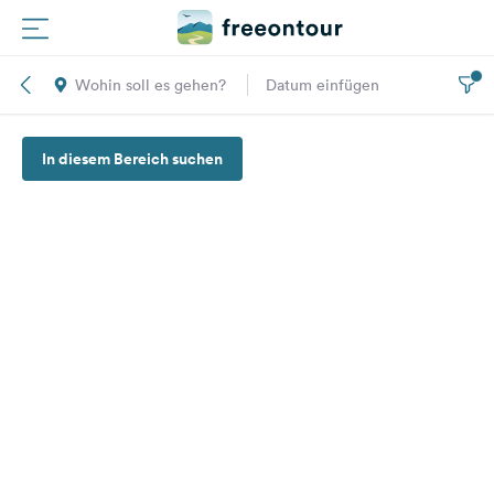
Wohin soll es gehen?
Datum einfügen
Routen
In diesem Bereich suchen
Plätze
Magazin
Partner
Registrieren
Einloggen
Newsletter
Fragen &