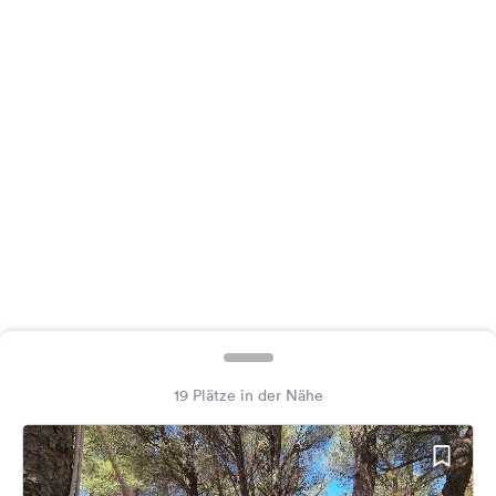
Feedback
Sprache:
Deutsch
Folge
uns
auf
Social
Media
Facebook
Instagram
19 Plätze in der Nähe