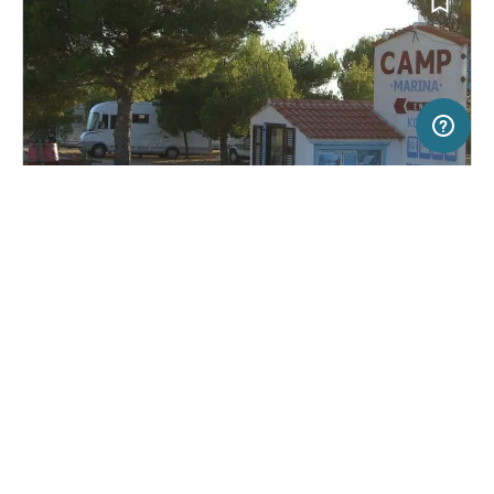
20 km
Terms of use
© 1987–2026 HERE, ITA
SERVICE
RECHTLICHES
Hilfe
Impressum
Campingplatz in Lozovac-Np Krka, Kroatien
(43)
Über uns
Nutzungsbedingungen
Camp Marina
Presse
Datenschutzerklärung
Kooperationspartner werden
Rechtliche Hinweise
Was ist Freeontour
FREEONTOUR APPS
18,
€
00
ab
Keine Infos zur
Preis für 2 Erw. in der
Verfügbarkeit
Hauptsaison
FOLGE UNS AUF SOCIAL MEDIA