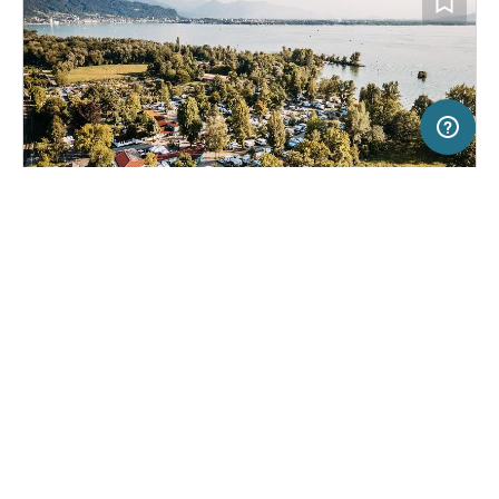
20 km
Terms of use
© 1987–2026 HERE, Swisstopo, BEV, Deutschland, ITA
SERVICE
RECHTLICHES
Hilfe
Impressum
Campingplatz in Lindau-Zech, Deutschland
(360)
Über uns
Nutzungsbedingungen
Park-Camping Lindau
Presse
Datenschutzerklärung
Kooperationspartner werden
Rechtliche Hinweise
Was ist Freeontour
FREEONTOUR APPS
41,
€
40
ab
Keine Infos zur
Preis für 2 Erw. in der
Verfügbarkeit
Hauptsaison
FOLGE UNS AUF SOCIAL MEDIA