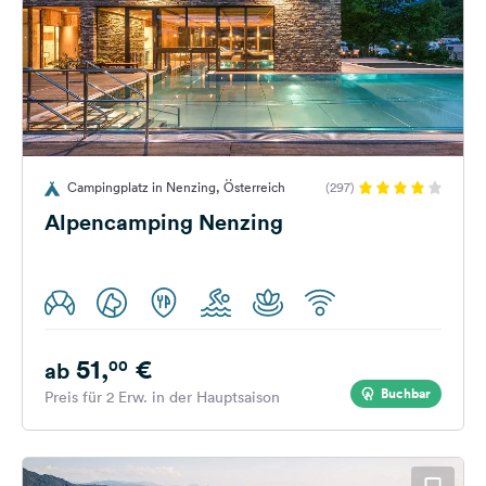
Campingplatz in Nenzing, Österreich
(297)
Alpencamping Nenzing
51,
€
00
ab
Buchbar
Preis für 2 Erw. in der Hauptsaison