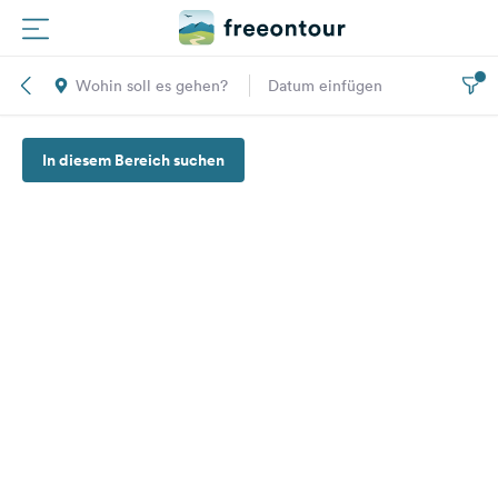
Wohin soll es gehen?
Datum einfügen
Routen
In diesem Bereich suchen
Plätze
Magazin
Partner
Registrieren
Einloggen
Newsletter
Fragen &