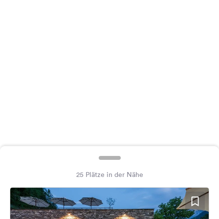
Feedback
Sprache:
Deutsch
Folge
uns
auf
Social
Media
Facebook
Instagram
25 Plätze in der Nähe