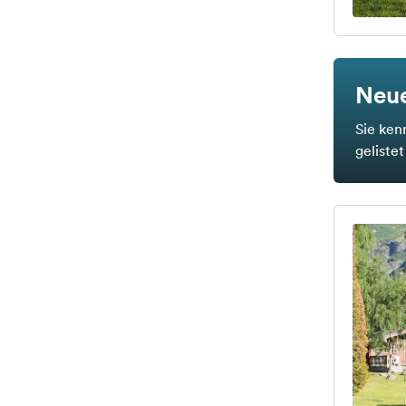
Neue
Sie ken
geliste