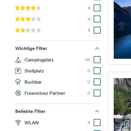
9
4
3
Wichtige Filter
Campingplatz
35
Stellplatz
0
Buchbar
0
Freeontour Partner
0
Beliebte Filter
WLAN
9