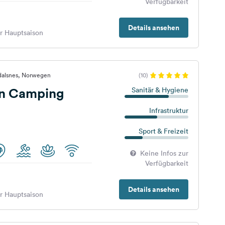
Verfügbarkeit
Details ansehen
er Hauptsaison
dalsnes, Norwegen
(10)
en Camping
Sanitär & Hygiene
Infrastruktur
Sport & Freizeit
Keine Infos zur
Verfügbarkeit
Details ansehen
er Hauptsaison