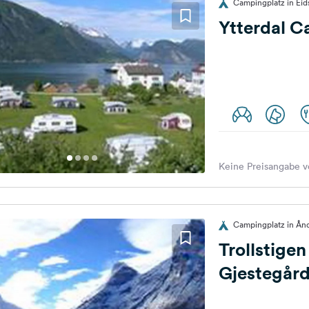
Campingplatz in Ei
Ytterdal 
Keine Preisangabe v
Campingplatz in Ån
Trollstige
Gjestegår