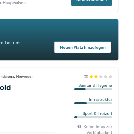
er Hauptsaison
ht bei uns
Neuen Platz hinzufügen
nndalsora, Norwegen
(3)
old
Sanitär & Hygiene
Infrastruktur
Sport & Freizeit
Keine Infos zur
Verfügbarkeit