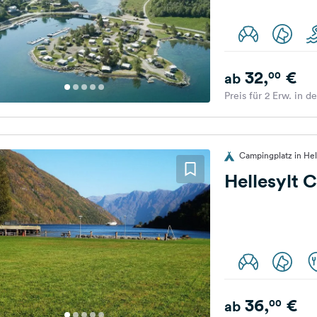
32,
€
00
ab
Preis für 2 Erw. in d
Campingplatz in Hel
Hellesylt 
36,
€
00
ab