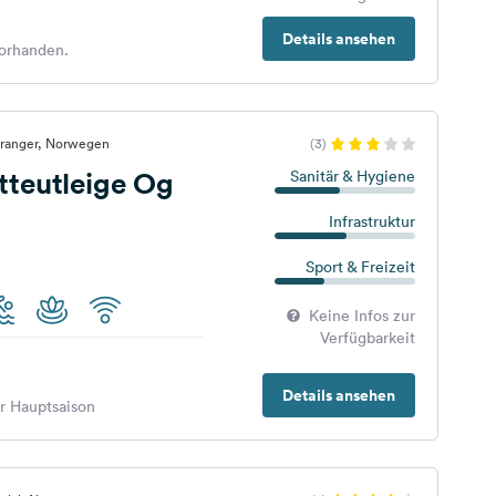
Details ansehen
orhanden.
iranger, Norwegen
(3)
teutleige Og
Sanitär & Hygiene
Infrastruktur
Sport & Freizeit
Keine Infos zur
Verfügbarkeit
Details ansehen
er Hauptsaison