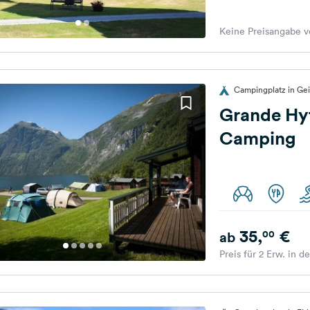
Keine Preisangabe v
Campingplatz in Ge
Grande Hyt
Camping
35,
€
00
ab
Preis für 2 Erw. in d