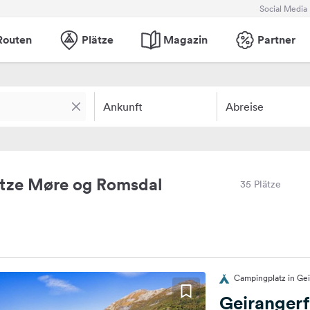
Social Media
Routen
Plätze
Magazin
Partner
Ankunft
Abreise
tze Møre og Romsdal
35 Plätze
Campingplatz in Ge
Geirangerf