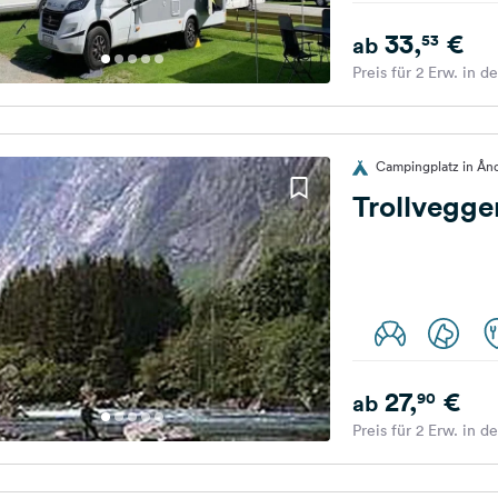
33,
€
53
ab
Preis für 2 Erw. in d
Campingplatz in Ån
Trollvegg
27,
€
90
ab
Preis für 2 Erw. in d