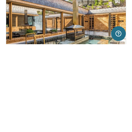
500 km
Terms of use
© 1987–2026 HERE
SERVICE
RECHTLICHES
Hilfe
Impressum
Campingplatz in Sexten/Moos, Italien
(2823)
Über uns
Nutzungsbedingungen
Caravan Park Sexten
Presse
Datenschutzerklärung
Kooperationspartner werden
Rechtliche Hinweise
Was ist Freeontour
FREEONTOUR APPS
51,
€
00
ab
Buchbar
Preis für 2 Erw. in der Hauptsaison
FOLGE UNS AUF SOCIAL MEDIA