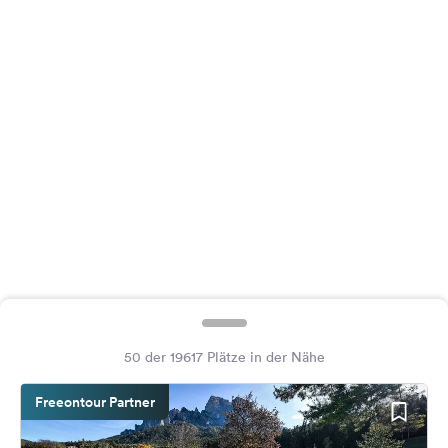
Feedback
Sprache:
Deutsch
Folge
uns
auf
Social
Media
Facebook
Instagram
50 der 19617 Plätze in der Nähe
Freeontour Partner