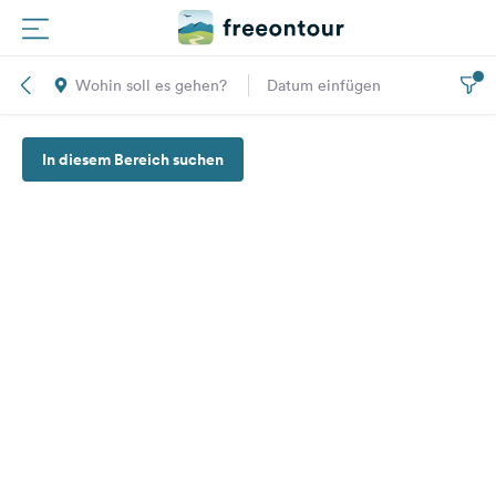
Wohin soll es gehen?
Datum einfügen
Routen
In diesem Bereich suchen
Plätze
Magazin
Partner
Registrieren
Einloggen
Newsletter
Fragen &