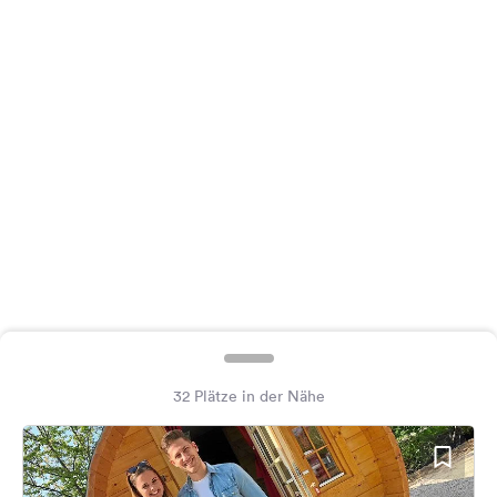
Feedback
Sprache:
Deutsch
Folge
uns
auf
Social
Media
Facebook
Instagram
32 Plätze in der Nähe