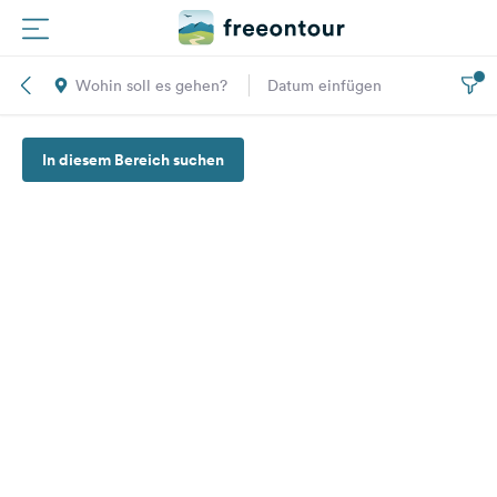
Wohin soll es gehen?
Datum einfügen
Routen
In diesem Bereich suchen
Plätze
Magazin
Partner
Registrieren
Einloggen
Newsletter
Fragen &