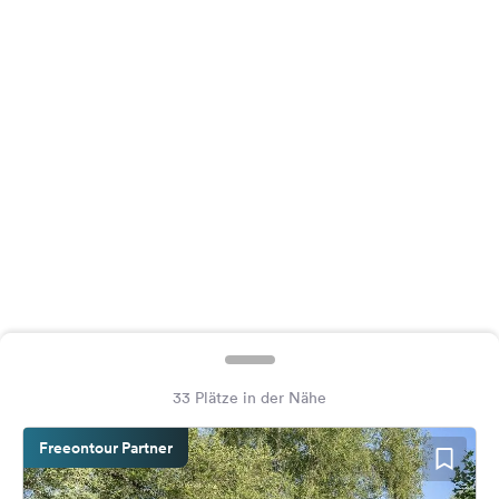
Feedback
Sprache:
Deutsch
Folge
uns
auf
Social
Media
Facebook
Instagram
33 Plätze in der Nähe
Freeontour Partner