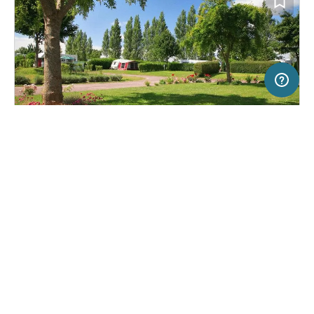
50 km
Terms of use
© 1987–2026 HERE
SERVICE
RECHTLICHES
Hilfe
Impressum
Campingplatz in PONTORSON, Frankreich
(20)
Über uns
Nutzungsbedingungen
Camping Seasonova Haliotis
Presse
Datenschutzerklärung
Kooperationspartner werden
Rechtliche Hinweise
Was ist Freeontour
FREEONTOUR APPS
27,
€
00
ab
Buchbar
Preis für 2 Erw. in der Hauptsaison
FOLGE UNS AUF SOCIAL MEDIA