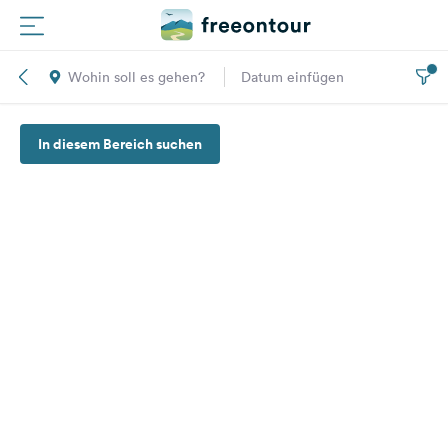
Wohin soll es gehen?
Datum einfügen
Routen
In diesem Bereich suchen
Plätze
Magazin
Partner
Registrieren
Einloggen
Newsletter
Fragen &