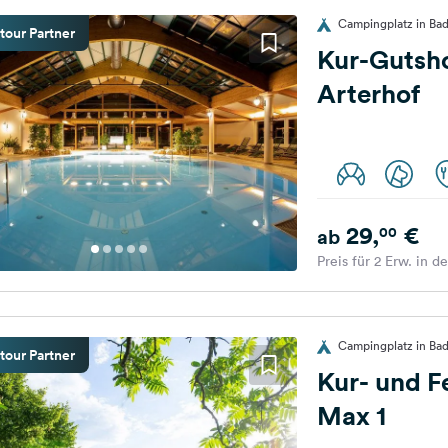
Campingplatz in Ba
tour Partner
Kur-Gutsh
Arterhof
29,
€
00
ab
Preis für 2 Erw. in d
Campingplatz in Bad
tour Partner
Kur- und 
Max 1