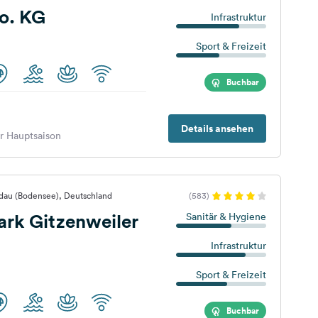
o. KG
Infrastruktur
Sport & Freizeit
Buchbar
Details ansehen
er Hauptsaison
ndau (Bodensee), Deutschland
(583)
rk Gitzenweiler
Sanitär & Hygiene
Infrastruktur
Sport & Freizeit
Buchbar