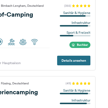
d Birnbach-Lengham, Deutschland
(355)
of-Camping
Sanitär & Hygiene
Infrastruktur
Sport & Freizeit
Buchbar
Details ansehen
er Hauptsaison
 Füssing, Deutschland
(411)
Feriencamping
Sanitär & Hygiene
Infrastruktur