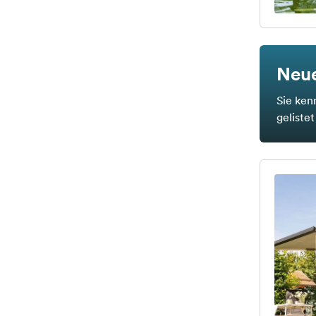
Neue
Sie ken
geliste