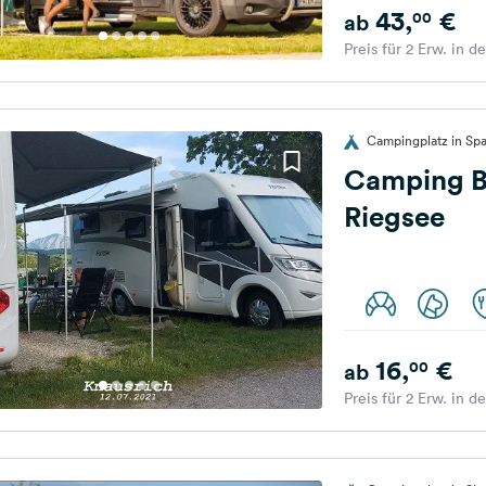
43,
€
00
ab
Preis für 2 Erw. in d
Campingplatz in Sp
Camping B
Riegsee
16,
€
00
ab
Preis für 2 Erw. in d