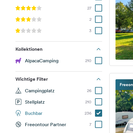
27
2
3
Kollektionen
AlpacaCamping
210
Wichtige Filter
Freeon
Campingplatz
26
Stellplatz
210
Buchbar
236
Freeontour Partner
7