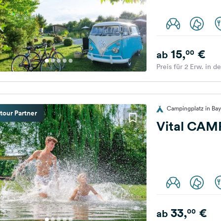
15,
€
00
ab
Preis für 2 Erw. in d
Campingplatz in Ba
tour Partner
Vital CAM
33,
€
00
ab