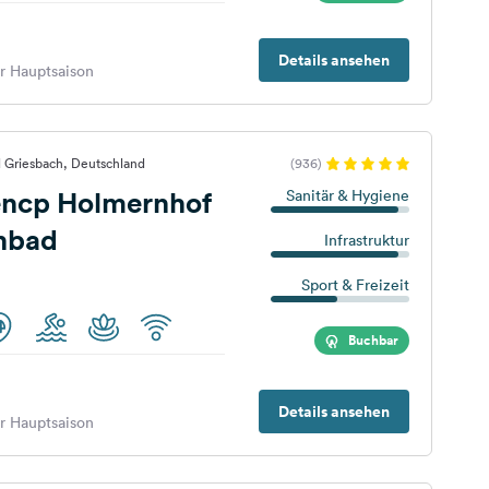
Details ansehen
er Hauptsaison
 Griesbach, Deutschland
(936)
encp Holmernhof
Sanitär & Hygiene
enbad
Infrastruktur
Sport & Freizeit
Buchbar
Details ansehen
er Hauptsaison