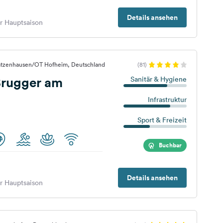
Details ansehen
er Hauptsaison
atzenhausen/OT Hofheim, Deutschland
(81)
rugger am
Sanitär & Hygiene
Infrastruktur
Sport & Freizeit
Buchbar
Details ansehen
er Hauptsaison