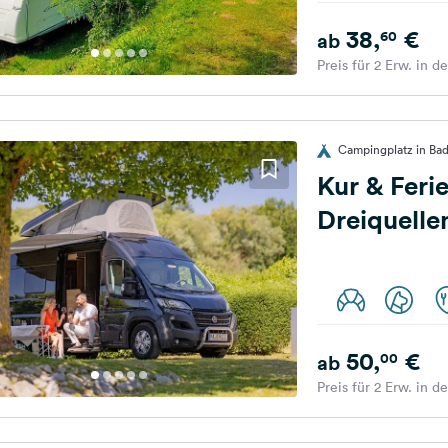
38,
€
60
ab
Preis für 2 Erw. in d
Campingplatz in Bad
Kur & Feri
Dreiquell
50,
€
00
ab
Preis für 2 Erw. in d