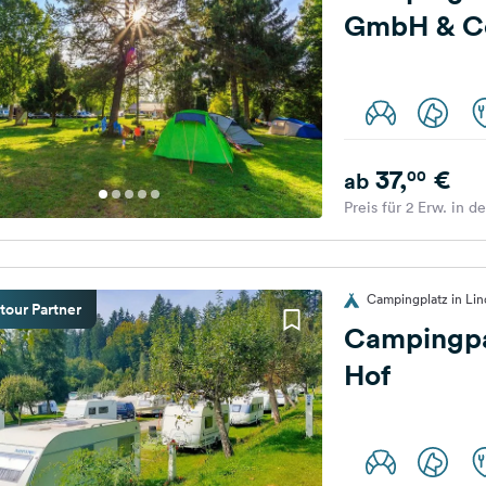
GmbH & C
37,
€
00
ab
Preis für 2 Erw. in d
Campingplatz in Li
tour Partner
Campingpa
Hof