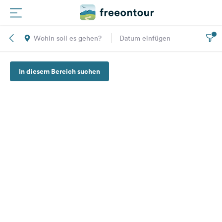
Wohin soll es gehen?
Datum einfügen
Routen
In diesem Bereich suchen
Plätze
Magazin
Partner
Registrieren
Einloggen
Newsletter
Fragen &