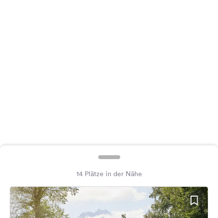
Feedback
Sprache:
Deutsch
Folge
uns
auf
Social
Media
Facebook
Instagram
14 Plätze in der Nähe