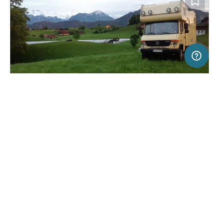
20 km
Terms of use
© 1987–2026 HERE, Swisstopo, Deutschland, ITA
SERVICE
RECHTLICHES
Hilfe
Impressum
Stellplatz in Weggis, Schweiz
(0)
Über uns
Nutzungsbedingungen
Bauernhof Gerbeweid
Presse
Datenschutzerklärung
Kooperationspartner werden
Rechtliche Hinweise
Was ist Freeontour
FREEONTOUR APPS
6,
€
00
ab
Keine Infos zur
Preis für 2 Erw. in der
Verfügbarkeit
Hauptsaison
FOLGE UNS AUF SOCIAL MEDIA