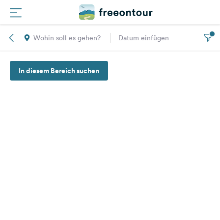
Wohin soll es gehen?
Datum einfügen
Routen
In diesem Bereich suchen
Plätze
Magazin
Partner
Registrieren
Einloggen
Newsletter
Fragen &