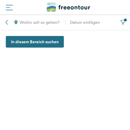
Wohin soll es gehen?
Datum einfügen
Routen
In diesem Bereich suchen
Plätze
Magazin
Partner
Registrieren
Einloggen
Newsletter
Fragen &