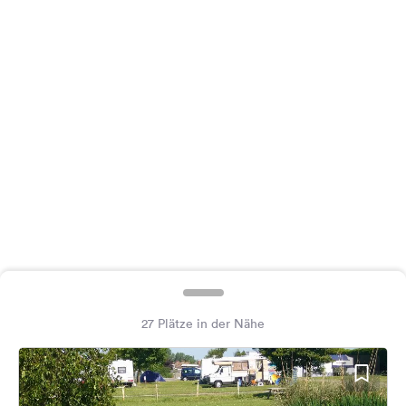
Feedback
Sprache:
Deutsch
Folge
uns
auf
Social
Media
Facebook
Instagram
27 Plätze in der Nähe