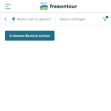
Wohin soll es gehen?
Datum einfügen
Routen
In diesem Bereich suchen
Plätze
Magazin
Partner
Registrieren
Einloggen
Newsletter
Fragen &