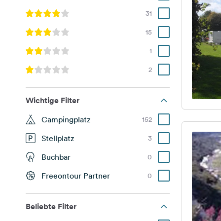
31
15
1
2
Wichtige Filter
Campingplatz
152
Stellplatz
3
Buchbar
0
Freeontour Partner
0
Beliebte Filter