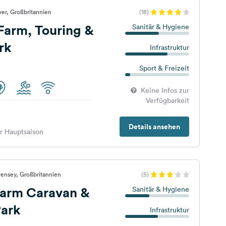
er, Großbritannien
(18)
Farm, Touring &
Sanitär & Hygiene
rk
Infrastruktur
Sport & Freizeit
Keine Infos zur
Verfügbarkeit
Details ansehen
er Hauptsaison
ensey, Großbritannien
(5)
 Farm Caravan &
Sanitär & Hygiene
ark
Infrastruktur