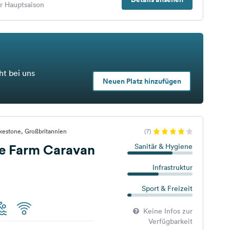
er Hauptsaison
ht bei uns
Neuen Platz hinzufügen
kestone, Großbritannien
(7)
se Farm Caravan
Sanitär & Hygiene
Infrastruktur
Sport & Freizeit
Keine Infos zur
Verfügbarkeit