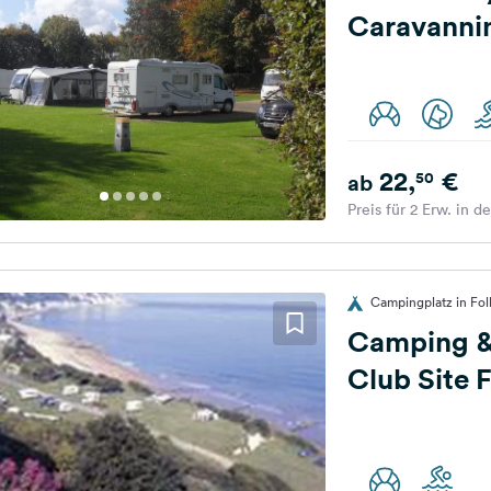
Caravannin
22,
€
50
ab
Preis für 2 Erw. in d
Campingplatz in Fol
Camping &
Club Site 