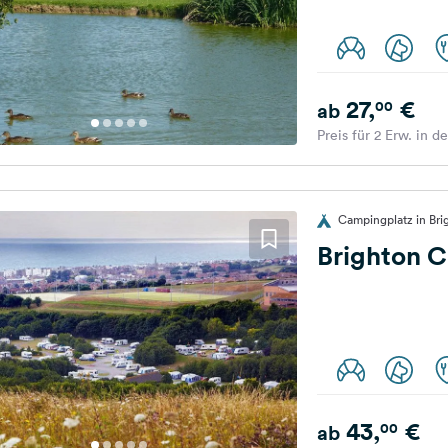
27,
€
00
ab
Preis für 2 Erw. in d
Campingplatz in Bri
Brighton C
43,
€
00
ab