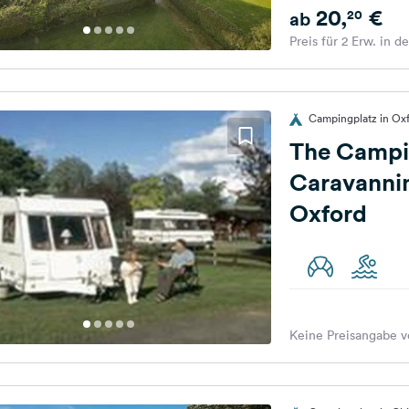
20,
€
20
ab
Preis für 2 Erw. in d
Campingplatz in Oxf
The Campi
Caravannin
Oxford
Keine Preisangabe v