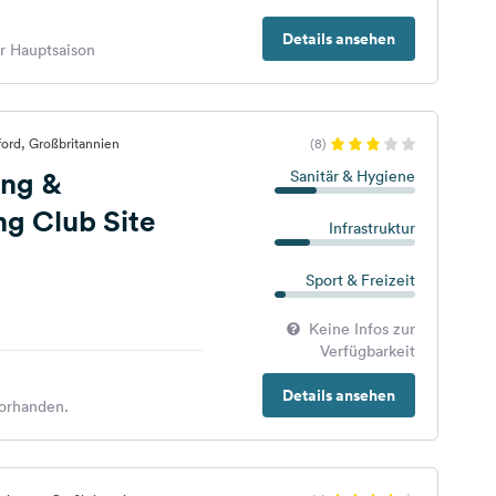
Details ansehen
er Hauptsaison
ord, Großbritannien
(8)
ng &
Sanitär & Hygiene
g Club Site
Infrastruktur
Sport & Freizeit
Keine Infos zur
Verfügbarkeit
Details ansehen
orhanden.