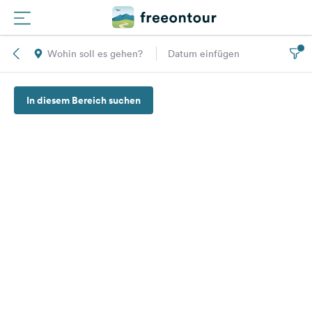
Wohin soll es gehen?
Datum einfügen
Routen
In diesem Bereich suchen
Plätze
Magazin
Partner
Registrieren
Einloggen
Newsletter
Fragen &