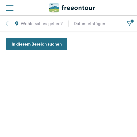
Wohin soll es gehen?
Datum einfügen
Routen
In diesem Bereich suchen
Plätze
Magazin
Partner
Registrieren
Einloggen
Newsletter
Fragen &