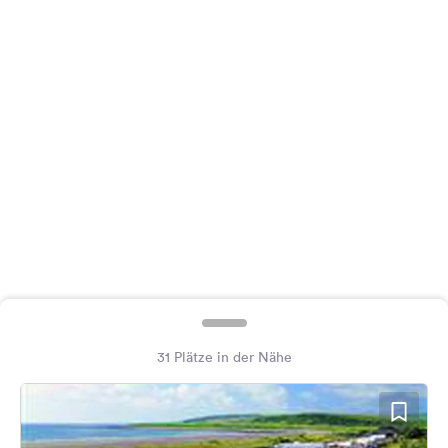
Feedback
Sprache:
Deutsch
Folge
uns
auf
Social
Media
Facebook
Instagram
31 Plätze in der Nähe