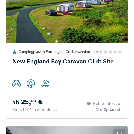
Campingplatz in Port Logan, Großbritannien
(0)
New England Bay Caravan Club Site
25,
€
00
ab
Keine Infos zur
Preis für 2 Erw. in der
Verfügbarkeit
Hauptsaison