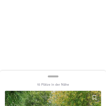
Feedback
Sprache:
Deutsch
Folge
uns
auf
Social
Media
Facebook
Instagram
15 Plätze in der Nähe