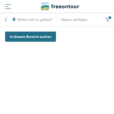
Wohin soll es gehen?
Datum einfügen
Routen
In diesem Bereich suchen
Plätze
Magazin
Partner
Registrieren
Einloggen
Newsletter
Fragen &