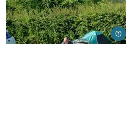
20 km
Terms of use
© 1987–2026 HERE, OGL
SERVICE
RECHTLICHES
Hilfe
Impressum
Campingplatz in Brecon, Großbritannien
(1)
Über uns
Nutzungsbedingungen
Brynich Caravan Park
Presse
Datenschutzerklärung
Kooperationspartner werden
Rechtliche Hinweise
Was ist Freeontour
FREEONTOUR APPS
26,
€
00
ab
Keine Infos zur
Preis für 2 Erw. in der
Verfügbarkeit
Hauptsaison
FOLGE UNS AUF SOCIAL MEDIA