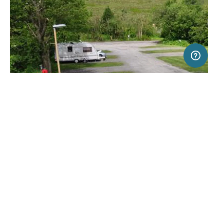
5 km
Terms of use
© 1987–2026 HERE, OGL
SERVICE
RECHTLICHES
Hilfe
Impressum
Campingplatz in Littleborough,
(0)
Großbritannien
Über uns
Nutzungsbedingungen
Hollingworth Lake Caravan Park
Presse
Datenschutzerklärung
Kooperationspartner werden
Rechtliche Hinweise
Was ist Freeontour
FREEONTOUR APPS
Keine Preisangabe
Keine Infos zur
vorhanden.
Verfügbarkeit
FOLGE UNS AUF SOCIAL MEDIA