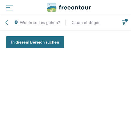
Wohin soll es gehen?
Datum einfügen
Routen
In diesem Bereich suchen
Plätze
Magazin
Partner
Registrieren
Einloggen
Newsletter
Fragen &