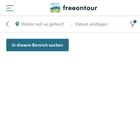
Wohin soll es gehen?
Datum einfügen
Routen
In diesem Bereich suchen
Plätze
Magazin
Partner
Registrieren
Einloggen
Newsletter
Fragen &