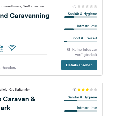
lton-on-thames, Großbritannien
(0)
nd Caravanning
Sanitär & Hygiene
Infrastruktur
Sport & Freizeit
Keine Infos zur
Verfügbarkeit
Details ansehen
orhanden.
gfield, Großbritannien
(6)
s Caravan &
Sanitär & Hygiene
ark
Infrastruktur