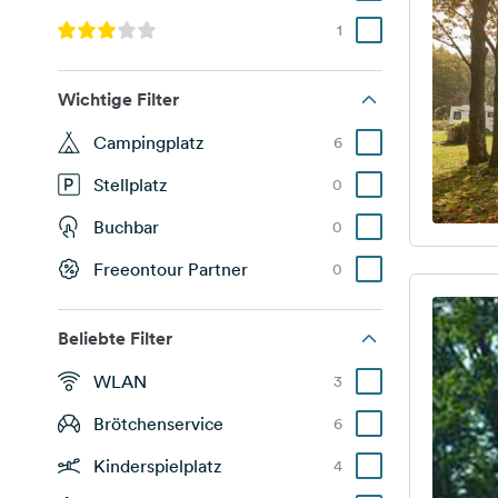
1
Wichtige Filter
Campingplatz
6
Stellplatz
0
Buchbar
0
Freeontour Partner
0
Beliebte Filter
WLAN
3
Brötchenservice
6
Kinderspielplatz
4