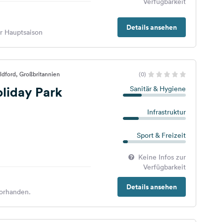
Verfügbarkeit
Details ansehen
er Hauptsaison
ldford, Großbritannien
(0)
liday Park
Sanitär & Hygiene
Infrastruktur
Sport & Freizeit
Keine Infos zur
Verfügbarkeit
Details ansehen
orhanden.