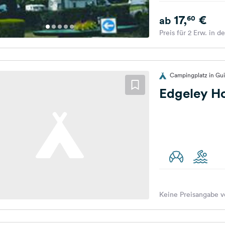
17,
€
60
ab
Preis für 2 Erw. in d
Campingplatz in Gui
Edgeley Ho
Keine Preisangabe v