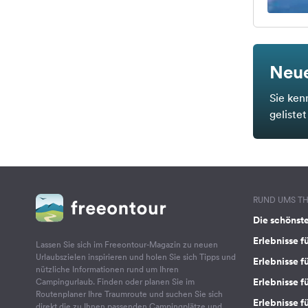
Neue
Sie ken
geliste
RUND UMS T
Die schönst
Erlebnisse f
Lassen Sie sich im Freeontour-Magazin zu neuen
Urlaubszielen inspirieren und holen Sie sich Tipps und
Erlebnisse f
nützliche Informationen rund um Ihren
Erlebnisse fü
Campingurlaub. Finden oder planen Sie im
Routenplaner Ihre Traumroute und suchen Sie sich
Erlebnisse f
direkt die zu Ihnen passenden Campingplätze und