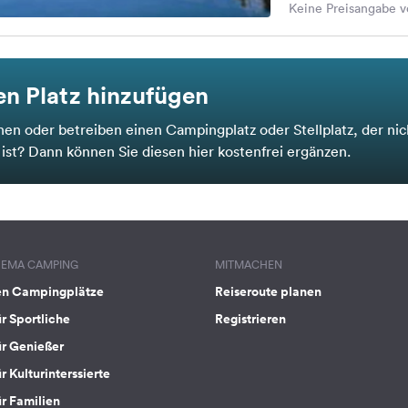
Keine Preisangabe v
n Platz hinzufügen
nen oder betreiben einen Campingplatz oder Stellplatz, der nic
t ist? Dann können Sie diesen hier kostenfrei ergänzen.
HEMA CAMPING
MITMACHEN
en Campingplätze
Reiseroute planen
ür Sportliche
Registrieren
ür Genießer
r Kulturinterssierte
ür Familien