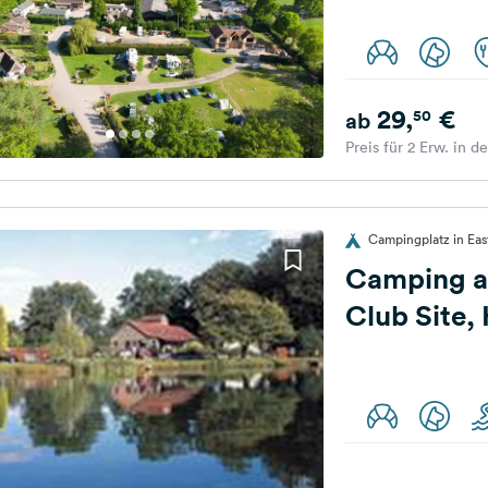
29,
€
50
ab
Preis für 2 Erw. in d
Campingplatz in Eas
Camping a
Club Site,