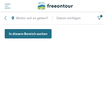
Wohin soll es gehen?
Datum einfügen
Routen
In diesem Bereich suchen
Plätze
Magazin
Partner
Registrieren
Einloggen
Newsletter
Fragen &