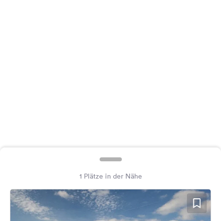
Feedback
Sprache:
Deutsch
Folge
uns
auf
Social
Media
Facebook
Instagram
1 Plätze in der Nähe