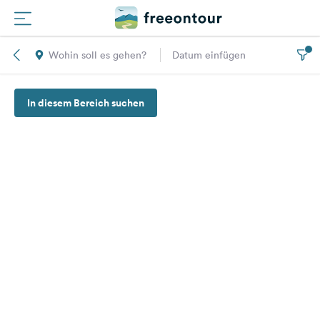
Wohin soll es gehen?
Datum einfügen
Routen
In diesem Bereich suchen
Plätze
Magazin
Partner
Registrieren
Einloggen
Newsletter
Fragen &