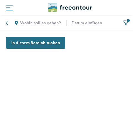
Wohin soll es gehen?
Datum einfügen
Routen
In diesem Bereich suchen
Plätze
Magazin
Partner
Registrieren
Einloggen
Newsletter
Fragen &