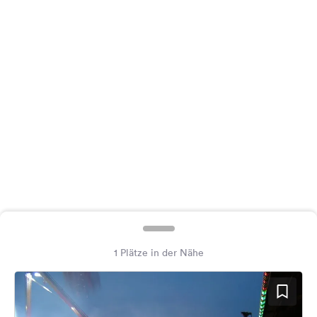
Feedback
Sprache:
Deutsch
Folge
uns
auf
Social
Media
Facebook
Instagram
1 Plätze in der Nähe