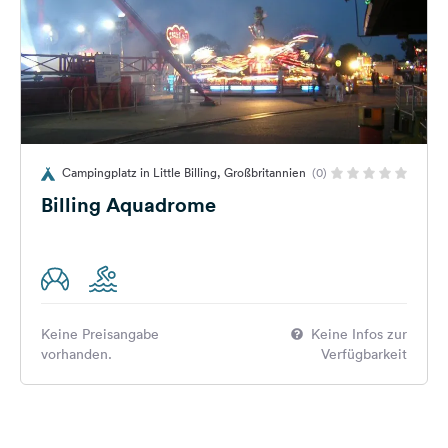
Campingplatz in Little Billing, Großbritannien
(0)
Billing Aquadrome
Keine Preisangabe
Keine Infos zur
vorhanden.
Verfügbarkeit