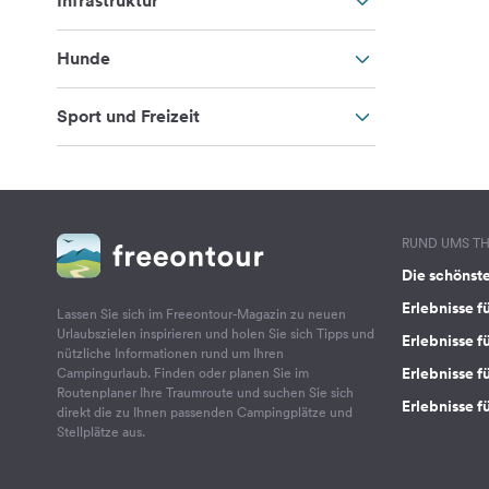
Infrastruktur
Hunde
Sport und Freizeit
RUND UMS T
Die schönst
Erlebnisse f
Lassen Sie sich im Freeontour-Magazin zu neuen
Urlaubszielen inspirieren und holen Sie sich Tipps und
Erlebnisse f
nützliche Informationen rund um Ihren
Erlebnisse fü
Campingurlaub. Finden oder planen Sie im
Routenplaner Ihre Traumroute und suchen Sie sich
Erlebnisse f
direkt die zu Ihnen passenden Campingplätze und
Stellplätze aus.