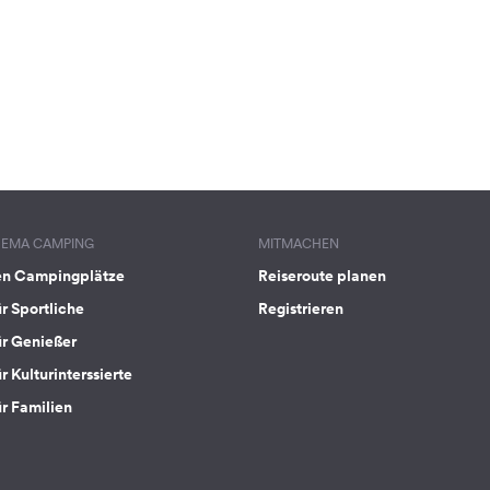
HEMA CAMPING
MITMACHEN
en Campingplätze
Reiseroute planen
ür Sportliche
Registrieren
ür Genießer
r Kulturinterssierte
ür Familien