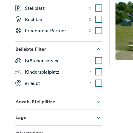
Stellplatz
0
Buchbar
0
Freeontour Partner
0
Beliebte Filter
Brötchenservice
1
Kinderspielplatz
1
erlaubt
1
Anzahl Stellplätze
Lage