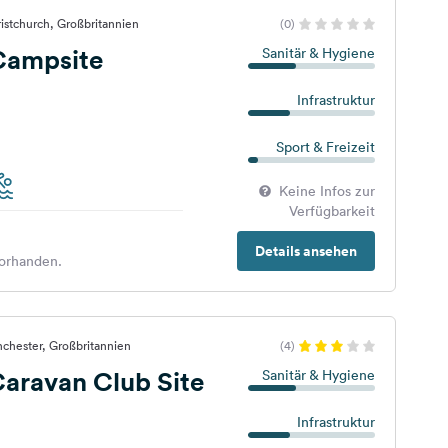
istchurch, Großbritannien
(0)
Campsite
Sanitär & Hygiene
Infrastruktur
Sport & Freizeit
Keine Infos zur
Verfügbarkeit
Details ansehen
orhanden.
chester, Großbritannien
(4)
Caravan Club Site
Sanitär & Hygiene
Infrastruktur