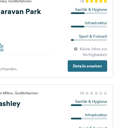
msey, Großbritannien
(2)
Caravan Park
Sanitär & Hygiene
Infrastruktur
Sport & Freizeit
Keine Infos zur
Verfügbarkeit
Details ansehen
orhanden.
w Milton, Großbritannien
(0)
ashley
Sanitär & Hygiene
Infrastruktur