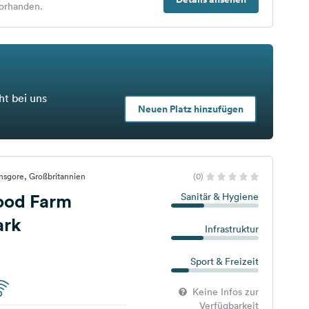
orhanden.
ht bei uns
Neuen Platz hinzufügen
nsgore, Großbritannien
(0)
ood Farm
Sanitär & Hygiene
ark
Infrastruktur
Sport & Freizeit
Keine Infos zur
Verfügbarkeit