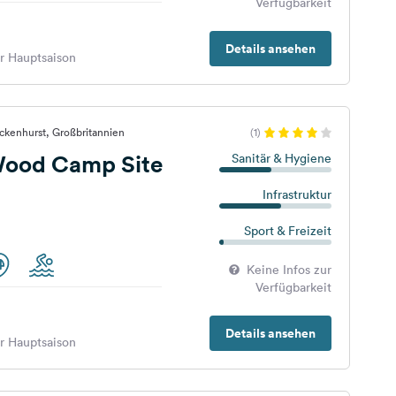
Verfügbarkeit
Details ansehen
er Hauptsaison
ckenhurst, Großbritannien
(1)
Wood Camp Site
Sanitär & Hygiene
Infrastruktur
Sport & Freizeit
Keine Infos zur
Verfügbarkeit
Details ansehen
er Hauptsaison