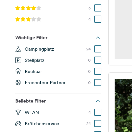
3
4
Wichtige Filter
Campingplatz
24
Stellplatz
0
Buchbar
0
Freeontour Partner
0
Beliebte Filter
WLAN
4
Brötchenservice
24