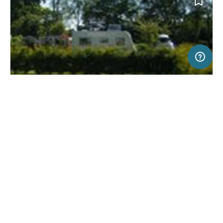
5 km
Terms of use
© 1987–2026 HERE, OGL
SERVICE
RECHTLICHES
Hilfe
Impressum
Campingplatz in Northwich, Großbritannien
(2)
Über uns
Nutzungsbedingungen
Lamb Cottage Caravan Park
Presse
Datenschutzerklärung
Kooperationspartner werden
Rechtliche Hinweise
Was ist Freeontour
FREEONTOUR APPS
Keine Preisangabe
Keine Infos zur
vorhanden.
Verfügbarkeit
FOLGE UNS AUF SOCIAL MEDIA