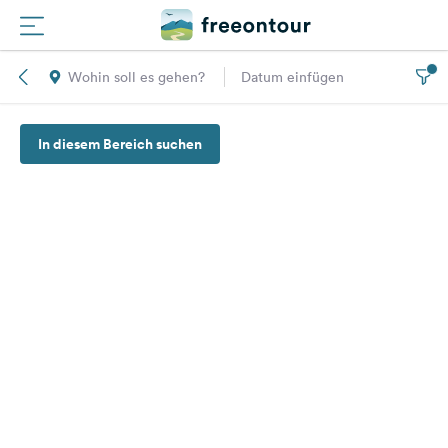
Wohin soll es gehen?
Datum einfügen
Routen
In diesem Bereich suchen
Plätze
Magazin
Partner
Registrieren
Einloggen
Newsletter
Fragen &