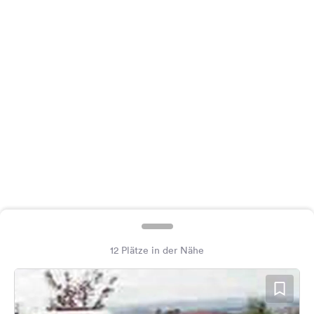
Feedback
Sprache:
Deutsch
Folge
uns
auf
Social
Media
Facebook
Instagram
12 Plätze in der Nähe