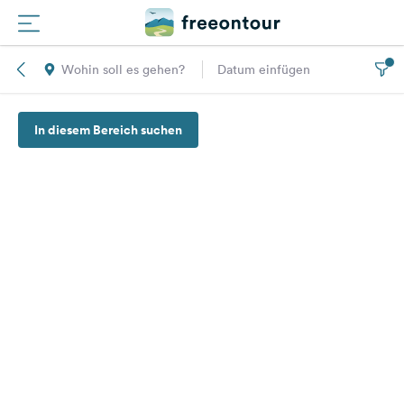
Wohin soll es gehen?
Datum einfügen
Routen
In diesem Bereich suchen
Plätze
Magazin
Partner
Registrieren
Einloggen
Newsletter
Fragen &