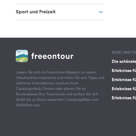
Sport und Freizeit
RUND UMS T
Die schönst
Erlebnisse f
Lassen Sie sich im Freeontour-Magazin zu neuen
Urlaubszielen inspirieren und holen Sie sich Tipps und
Erlebnisse f
nützliche Informationen rund um Ihren
Erlebnisse fü
Campingurlaub. Finden oder planen Sie im
Routenplaner Ihre Traumroute und suchen Sie sich
Erlebnisse f
direkt die zu Ihnen passenden Campingplätze und
Stellplätze aus.