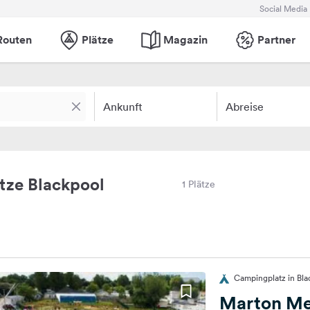
Social Media
Routen
Plätze
Magazin
Partner
Ankunft
Abreise
tze Blackpool
1 Plätze
Campingplatz in Bla
Marton Me