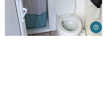
5 km
Terms of use
© 1987–2026 HERE, OGL
SERVICE
RECHTLICHES
Hilfe
Impressum
Campingplatz in Bristol, Großbritannien
(1)
Über uns
Nutzungsbedingungen
Bath Chew Valley Caravan Park
Presse
Datenschutzerklärung
Kooperationspartner werden
Rechtliche Hinweise
Was ist Freeontour
FREEONTOUR APPS
Keine Preisangabe
Keine Infos zur
vorhanden.
Verfügbarkeit
FOLGE UNS AUF SOCIAL MEDIA