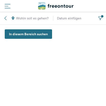
Wohin soll es gehen?
Datum einfügen
Routen
In diesem Bereich suchen
Plätze
Magazin
Partner
Registrieren
Einloggen
Newsletter
Fragen &