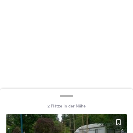
Feedback
Sprache:
Deutsch
Folge
uns
auf
Social
Media
Facebook
Instagram
2 Plätze in der Nähe