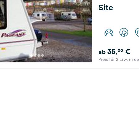
Site
35,
€
00
ab
Preis für 2 Erw. in d