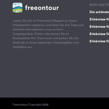
RUND UMS T
Die schönst
Erlebnisse f
Lassen Sie sich im Freeontour-Magazin zu neuen
Urlaubszielen inspirieren und holen Sie sich Tipps und
Erlebnisse f
nützliche Informationen rund um Ihren
Erlebnisse fü
Campingurlaub. Finden oder planen Sie im
Routenplaner Ihre Traumroute und suchen Sie sich
Erlebnisse f
direkt die zu Ihnen passenden Campingplätze und
Stellplätze aus.
Freeontour Copyright 2026