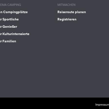
HEMA CAMPING
MITMACHEN
en Campingplätze
Reiseroute planen
ür Sportliche
Registrieren
ür Genießer
r Kulturinterssierte
ür Familien
Impressu