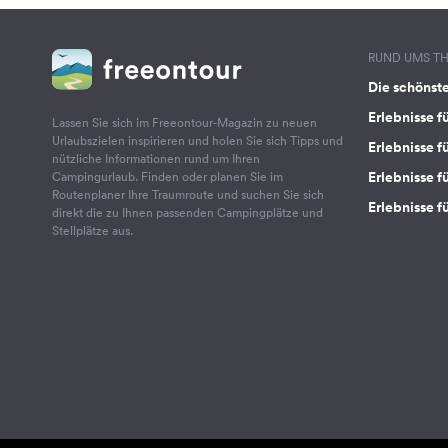
RUND UMS T
Die schönst
Erlebnisse f
Lassen Sie sich im Freeontour-Magazin zu neuen
Urlaubszielen inspirieren und holen Sie sich Tipps und
Erlebnisse f
nützliche Informationen rund um Ihren
Erlebnisse fü
Campingurlaub. Finden oder planen Sie im
Routenplaner Ihre Traumroute und suchen Sie sich
Erlebnisse f
direkt die zu Ihnen passenden Campingplätze und
Stellplätze aus.