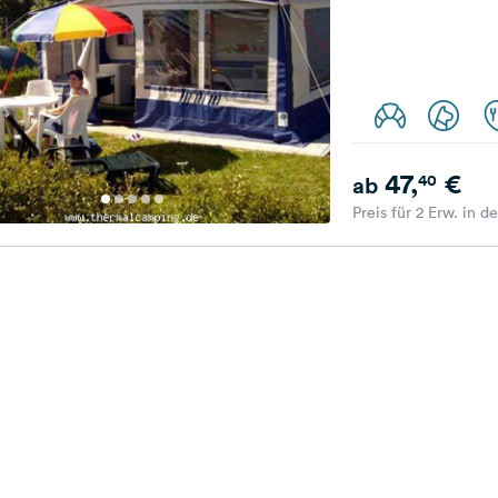
47,
€
40
ab
Preis für 2 Erw. in d