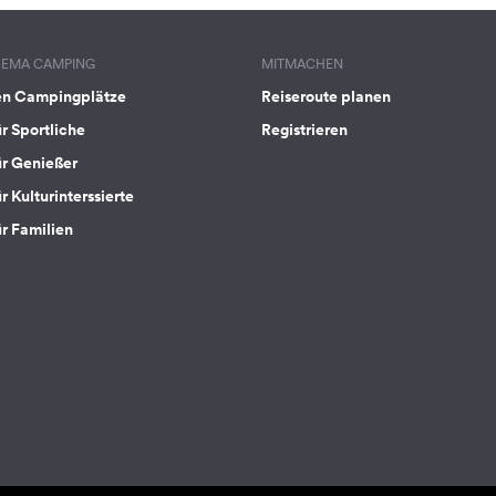
HEMA CAMPING
MITMACHEN
en Campingplätze
Reiseroute planen
ür Sportliche
Registrieren
ür Genießer
r Kulturinterssierte
ür Familien