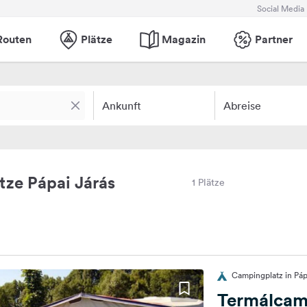
Social Media
Routen
Plätze
Magazin
Partner
Ankunft
Abreise
ze Pápai Járás
1 Plätze
Campingplatz in Pá
Termálcam