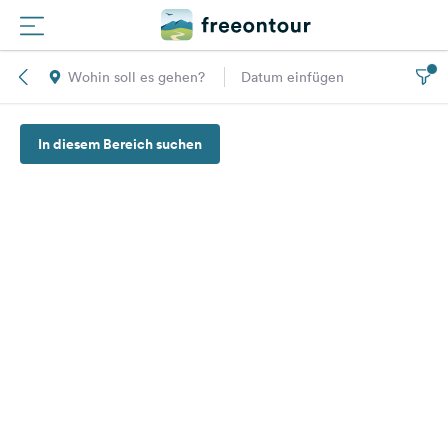
Wohin soll es gehen?
Datum einfügen
Routen
In diesem Bereich suchen
Plätze
Magazin
Partner
Registrieren
Einloggen
Newsletter
Fragen &