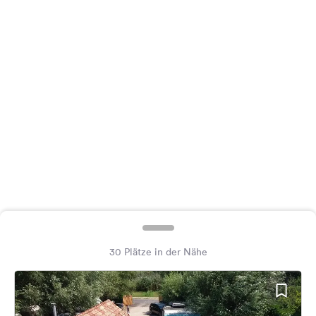
Feedback
Sprache:
Deutsch
Folge
uns
auf
Social
Media
Facebook
Instagram
30 Plätze in der Nähe