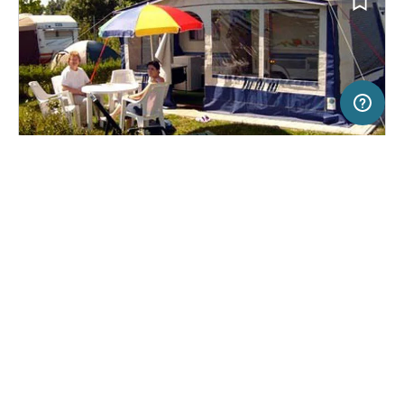
20 km
Terms of use
© 1987–2026 HERE
SERVICE
RECHTLICHES
Hilfe
Impressum
Campingplatz in Pápa, Ungarn
(170)
Über uns
Nutzungsbedingungen
Termálcamping Pápa
Presse
Datenschutzerklärung
Kooperationspartner werden
Rechtliche Hinweise
Was ist Freeontour
FREEONTOUR APPS
47,
€
40
ab
Keine Infos zur
Preis für 2 Erw. in der
Verfügbarkeit
Hauptsaison
FOLGE UNS AUF SOCIAL MEDIA