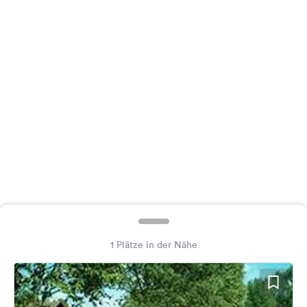
Feedback
Sprache:
Deutsch
Folge
uns
auf
Social
Media
Facebook
Instagram
1 Plätze in der Nähe