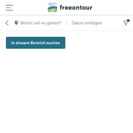
Wohin soll es gehen?
Datum einfügen
Routen
In diesem Bereich suchen
Plätze
Magazin
Partner
Registrieren
Einloggen
Newsletter
Fragen &