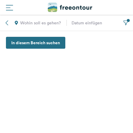
Wohin soll es gehen?
Datum einfügen
Routen
In diesem Bereich suchen
Plätze
Magazin
Partner
Registrieren
Einloggen
Newsletter
Fragen &