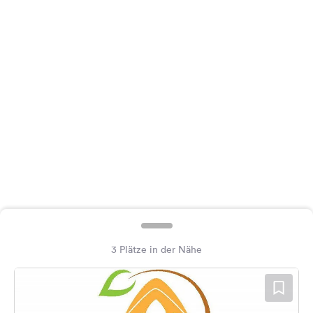
Feedback
Sprache:
Deutsch
Folge
uns
auf
Social
Media
Facebook
Instagram
3 Plätze in der Nähe