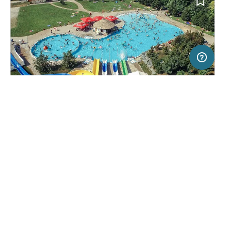
5 km
Terms of use
© 1987–2026 HERE
SERVICE
RECHTLICHES
Hilfe
Impressum
Campingplatz in Lipót, Ungarn
(11)
Über uns
Nutzungsbedingungen
Lipót Termál Camping****
Presse
Datenschutzerklärung
Kooperationspartner werden
Rechtliche Hinweise
Was ist Freeontour
FREEONTOUR APPS
Keine Preisangabe
Keine Infos zur
vorhanden.
Verfügbarkeit
FOLGE UNS AUF SOCIAL MEDIA