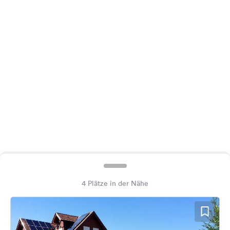
Feedback
Sprache:
Deutsch
Folge
uns
auf
Social
Media
Facebook
Instagram
4 Plätze in der Nähe