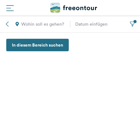
Wohin soll es gehen?
Datum einfügen
Routen
In diesem Bereich suchen
Plätze
Magazin
Partner
Registrieren
Einloggen
Newsletter
Fragen &