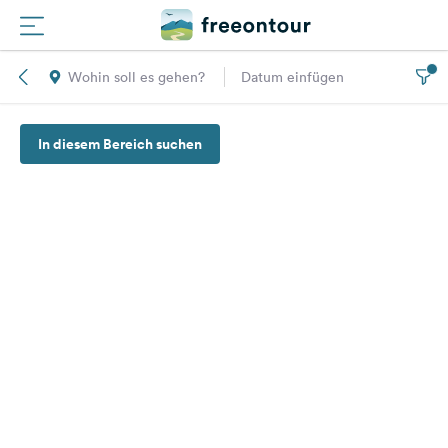
Wohin soll es gehen?
Datum einfügen
Routen
In diesem Bereich suchen
Plätze
Magazin
Partner
Registrieren
Einloggen
Newsletter
Fragen &